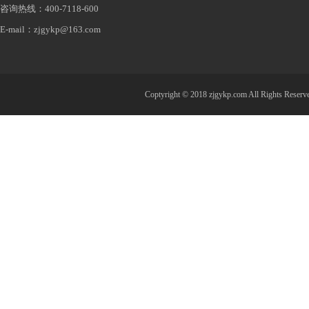
咨询热线：400-7118-600
E-mail：zjgykp@163.com
Coptyright © 2018 zjgykp.com All R