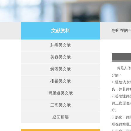
文献资料
您所在的
肿瘤类文献
美容类文献
胃是人体消
解酒类文献
分解：
排铅类文献
1. 慢性
良，并非胃
胃肠道类文献
2.
萎缩性胃
胃上皮原位
三高类文献
疗。
返回顶层
3.
肠化：胃
现在胃粘膜