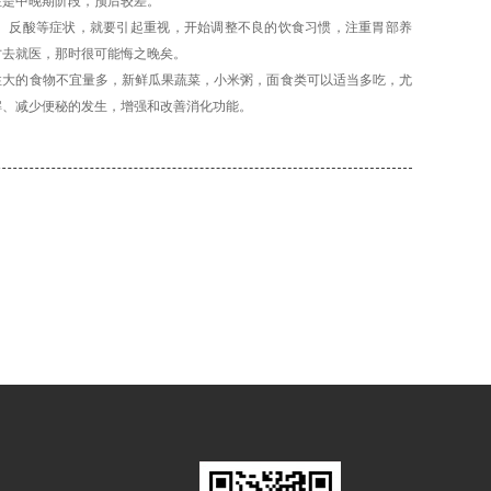
往是中晚期阶段，预后较差。
反酸等症状，就要引起重视，开始调整不良的饮食习惯，注重胃部养
才去就医，那时很可能悔之晚矣。
性大的食物不宜量多，新鲜瓜果蔬菜，小米粥，面食类可以适当多吃，尤
解、减少便秘的发生，增强和改善消化功能。