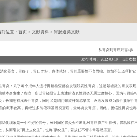
当前位置：
首页
>
文献资料
>
胃肠道类文献
从胃炎到胃癌只需4步
发布时间： 2022-03-10 点击次
化器官，胃好了，胃口才好，身体就好，胃的重要性不言而喻。假如不知道呵护它，
浅表性胃炎：几乎每个成年人进行胃镜检查都会发现浅表性胃炎，这是最轻微的胃炎表
粘膜本身发生了炎症，所以胃镜报告上表述的浅表性胃炎无需过度担心，因为与胃癌
炎：长期患有浅表性胃炎，同时又是幽门螺旋杆菌感染者，逐渐发展成为慢性萎缩性
癌的概率较高，再经过多阶段和基因突变后，最终诱发胃癌，因此，萎缩性胃炎也称
部肠化现象是一个不好的信号，长时间的胃炎会不断地对胃粘膜产生损伤，胃粘膜在
上，从而引发
“胃上皮化生”，也称“肠化生”，若放任不管非常容易癌变。