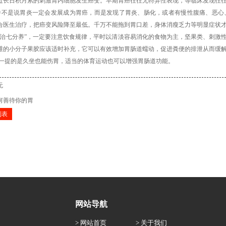
：经过长日积月累的刺激胃内细胞发生癌变。早期胃癌往往无特异性表现，等临床发现往
是说胃炎一定会发展成为胃癌，而是发现了胃炎、肠化，或者有慢性腹痛、恶心、
合医生治疗，把癌变风险降至最低。千万不能拖到胃口差，身体消瘦乏力等明显症状
分治七分养”，一定要注意饮食规律，平时以清淡容易消化的食物为主，坚果类、刺激
维的小分子果胶应该适时补充，它可以有效增加胃肠道蠕动，促进粪便的排泄从而缓
提的是久坐也能伤胃，适当的体育运动也可以增强胃肠道功能。
无
何善待你的胃
列表
网站导航
> 网站首页
> 关于我们