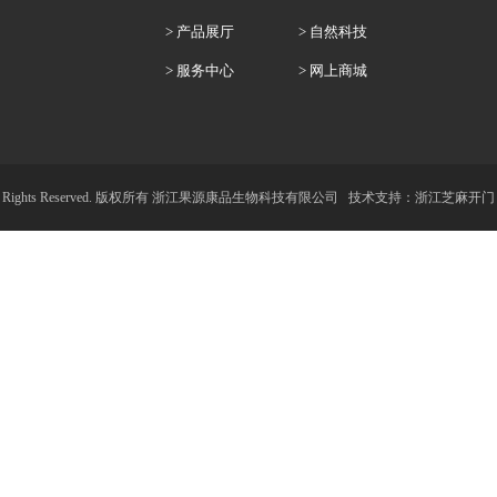
> 产品展厅
> 自然科技
> 服务中心
> 网上商城
.com All Rights Reserved. 版权所有 浙江果源康品生物科技有限公司
技术支持：浙江芝麻开