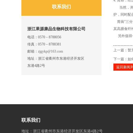
4. 胃癌
联系我们
当然，并不
护，同时配
胃病
“三
浙江果源康品生物科技有限公司
其高膳食纤
另外值得一
电话：
0570－8788056
传真：
0570－8788381
上一篇：暂
邮箱：
zjgykp@163.com
地址：
浙江省衢州市东港经济开发区
下一篇：
如
东港4路2号
返回新闻
联系我们
地址：浙江省衢州市东港经济开发区东港4路2号